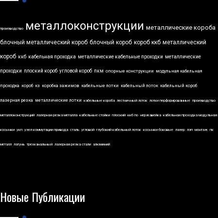
металлоконструкции
металлические короба
производство
блочный металлический короб
блочный короб
короб ккб
металлический
короб
ккб
кабельная проходка
металлические кабельные проходки
металлические
проходки
плоский короб
угловой короб
пкм
опорные конструкции
модульная кабельная
проходка
короб
кз
коробка зажимов
кабельные лотки
кабельный лоток
кабельный короб
лазерная резка
металлические лотки
кабельные короба
лестничный лоток
лотки перфорированные
производство
металлоконструкций
лазерная резка металла
кабельные стойки
плоский
ккб по
нержавейка
кабельная проходка модульная
косынки
укп
узел коммутации привода
сталь
угловой
глубокий кабельный лоток
косынки боковые
лазер
лэп
монтаж
пк
металл
латунь
трехканальный
лазерная резка стали
алюминий
Новые Публикации