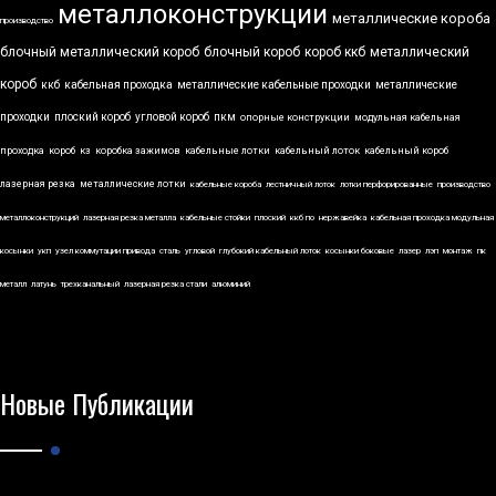
металлоконструкции
металлические короба
производство
блочный металлический короб
блочный короб
короб ккб
металлический
короб
ккб
кабельная проходка
металлические кабельные проходки
металлические
проходки
плоский короб
угловой короб
пкм
опорные конструкции
модульная кабельная
проходка
короб
кз
коробка зажимов
кабельные лотки
кабельный лоток
кабельный короб
лазерная резка
металлические лотки
кабельные короба
лестничный лоток
лотки перфорированные
производство
металлоконструкций
лазерная резка металла
кабельные стойки
плоский
ккб по
нержавейка
кабельная проходка модульная
косынки
укп
узел коммутации привода
сталь
угловой
глубокий кабельный лоток
косынки боковые
лазер
лэп
монтаж
пк
металл
латунь
трехканальный
лазерная резка стали
алюминий
Новые Публикации