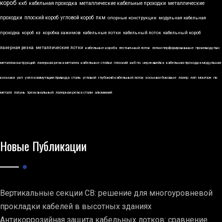
короб
ккб
кабельная проходка
металлические кабельные проходки
металлические
проходки
плоский короб
угловой короб
пкм
опорные конструкции
модульная кабельная
проходка
короб
кз
коробка зажимов
кабельные лотки
кабельный лоток
кабельный короб
лазерная резка
металлические лотки
кабельные короба
лестничный лоток
лотки перфорированные
производство
металлоконструкций
лазерная резка металла
кабельные стойки
плоский
ккб по
нержавейка
кабельная проходка модульная
косынки
укп
узел коммутации привода
сталь
угловой
глубокий кабельный лоток
косынки боковые
лазер
лэп
монтаж
пк
металл
латунь
трехканальный
лазерная резка стали
алюминий
Новые Публикации
Вертикальные секции СВ: решение для многоуровневой
прокладки кабелей в высотных зданиях
Антикоррозийная защита кабельных лотков: сравнение