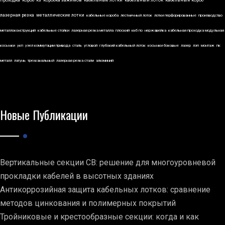
лазерная резка
металлические лотки
кабельные короба
лестничный лоток
лотки перфорированные
производство
металлоконструкций
кабельные стойки
лазерная резка металла
плоский
ккб по
нержавейка
кабельная проходка модульная
косынки
укп
узел коммутации привода
сталь
угловой
глубокий кабельный лоток
косынки боковые
лазер
лэп
монтаж
пк
металл
латунь
трехканальный
лазерная резка стали
алюминий
Новые Публикации
Вертикальные секции СВ: решение для многоуровневой
прокладки кабелей в высотных зданиях
Антикоррозийная защита кабельных лотков: сравнение
методов цинкования и полимерных покрытий
Тройниковые и крестообразные секции: когда и как