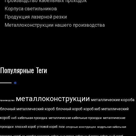
Производство кабельных проходок
Корпуса светильников
Продукция лазерной резки
Металлоконструкции нашего производства
Популярные Теги
металлоконструкции
металлические короба
производство
блочный металлический короб
блочный короб
короб ккб
металлический
короб
ккб
кабельная проходка
металлические кабельные проходки
металлические
проходки
плоский короб
угловой короб
пкм
опорные конструкции
модульная кабельная
проходка
короб
кз
коробка зажимов
кабельные лотки
кабельный лоток
кабельный короб