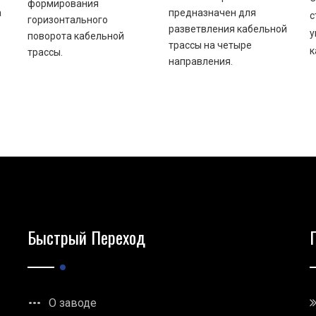
формирования
а
предназначен для
с
горизонтального
разветвления кабельной
у
поворота кабельной
трассы на четыре
к
трассы.
направления.
Быстрый Переход
О заводе