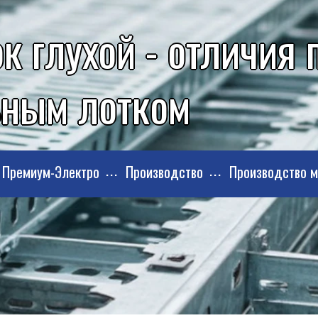
к глухой - отличия 
ьным лотком
Премиум-Электро
Производство
Производство 