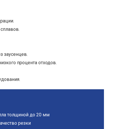
рации.
 сплавов.
.
ез заусенцев.
низкого процента отходов.
удования.
лла толщиной до 20 мм
качество резки