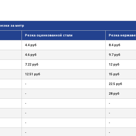
резки за метр
Резка оцинкованной стали
Резка нержаве
4.4 руб
8.4 руб
4.6 руб
9.7 руб
7.22 руб
12 руб
12.51 руб
15 руб
-
22.5 руб
-
28 руб
-
-
-
-
-
-
-
-