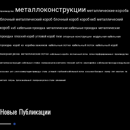
металлоконструкции
металлические короба
производство
блочный металлический короб
блочный короб
короб ккб
металлический
короб
ккб
кабельная проходка
металлические кабельные проходки
металлические
проходки
плоский короб
угловой короб
пкм
опорные конструкции
модульная кабельная
проходка
короб
кз
коробка зажимов
кабельные лотки
кабельный лоток
кабельный короб
лазерная резка
металлические лотки
кабельные короба
лестничный лоток
лотки перфорированные
производство
металлоконструкций
кабельные стойки
лазерная резка металла
плоский
ккб по
нержавейка
кабельная проходка модульная
косынки
укп
узел коммутации привода
сталь
угловой
глубокий кабельный лоток
косынки боковые
лазер
лэп
монтаж
пк
металл
латунь
трехканальный
лазерная резка стали
алюминий
Новые Публикации