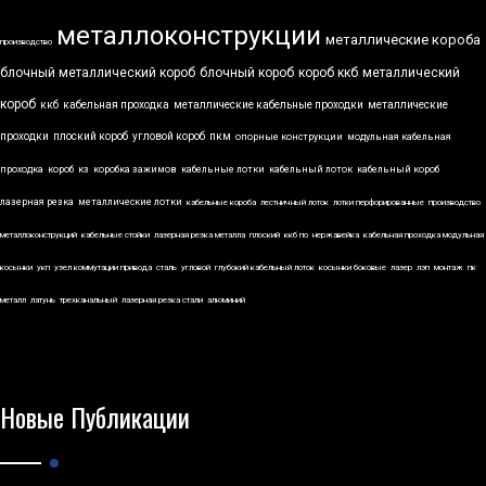
металлоконструкции
металлические короба
производство
блочный металлический короб
блочный короб
короб ккб
металлический
короб
ккб
кабельная проходка
металлические кабельные проходки
металлические
проходки
плоский короб
угловой короб
пкм
опорные конструкции
модульная кабельная
проходка
короб
кз
коробка зажимов
кабельные лотки
кабельный лоток
кабельный короб
лазерная резка
металлические лотки
кабельные короба
лестничный лоток
лотки перфорированные
производство
металлоконструкций
кабельные стойки
лазерная резка металла
плоский
ккб по
нержавейка
кабельная проходка модульная
косынки
укп
узел коммутации привода
сталь
угловой
глубокий кабельный лоток
косынки боковые
лазер
лэп
монтаж
пк
металл
латунь
трехканальный
лазерная резка стали
алюминий
Новые Публикации