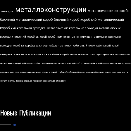
металлоконструкции
металлические короба
производство
блочный металлический короб
блочный короб
короб ккб
металлический
короб
ккб
кабельная проходка
металлические кабельные проходки
металлические
проходки
плоский короб
угловой короб
пкм
опорные конструкции
модульная кабельная
проходка
короб
кз
коробка зажимов
кабельные лотки
кабельный лоток
кабельный короб
лазерная резка
металлические лотки
кабельные короба
лестничный лоток
лотки перфорированные
производство
металлоконструкций
кабельные стойки
лазерная резка металла
плоский
ккб по
нержавейка
кабельная проходка модульная
косынки
укп
узел коммутации привода
сталь
угловой
глубокий кабельный лоток
косынки боковые
лазер
лэп
монтаж
пк
металл
латунь
трехканальный
лазерная резка стали
алюминий
Новые Публикации