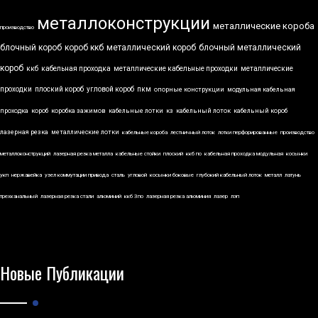
металлоконструкции
металлические короба
производство
блочный короб
короб ккб
металлический короб
блочный металлический
короб
ккб
кабельная проходка
металлические кабельные проходки
металлические
проходки
плоский короб
угловой короб
пкм
опорные конструкции
модульная кабельная
проходка
короб
коробка зажимов
кабельные лотки
кз
кабельный лоток
кабельный короб
лазерная резка
металлические лотки
кабельные короба
лестничный лоток
лотки перфорированные
производство
металлоконструкций
лазерная резка металла
кабельные стойки
плоский
ккб по
кабельная проходка модульная
косынки
укп
нержавейка
узел коммутации привода
сталь
угловой
косынки боковые
глубокий кабельный лоток
металл
латунь
трехканальный
лазерная резка стали
алюминий
ккб 3по
лазерная резка алюминия
лазер
лэп
Новые Публикации