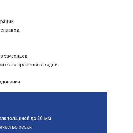
рации.
 сплавов.
.
ез заусенцев.
низкого процента отходов.
удования.
лла толщиной до 20 мм
качество резки