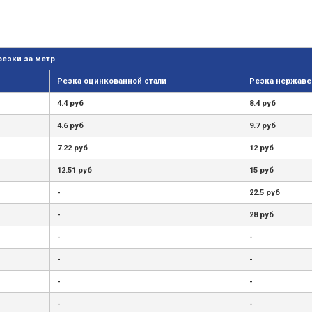
резки за метр
Резка оцинкованной стали
Резка нержаве
4.4 руб
8.4 руб
4.6 руб
9.7 руб
7.22 руб
12 руб
12.51 руб
15 руб
-
22.5 руб
-
28 руб
-
-
-
-
-
-
-
-