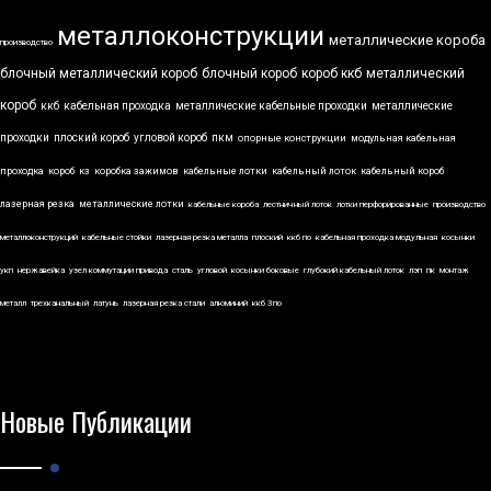
металлоконструкции
металлические короба
производство
блочный металлический короб
блочный короб
короб ккб
металлический
короб
ккб
кабельная проходка
металлические кабельные проходки
металлические
проходки
плоский короб
угловой короб
пкм
опорные конструкции
модульная кабельная
проходка
короб
кз
коробка зажимов
кабельные лотки
кабельный лоток
кабельный короб
лазерная резка
металлические лотки
кабельные короба
лестничный лоток
лотки перфорированные
производство
металлоконструкций
кабельные стойки
лазерная резка металла
плоский
ккб по
кабельная проходка модульная
косынки
укп
нержавейка
узел коммутации привода
сталь
угловой
косынки боковые
глубокий кабельный лоток
лэп
пк
монтаж
металл
трехканальный
латунь
лазерная резка стали
алюминий
ккб 3по
Новые Публикации