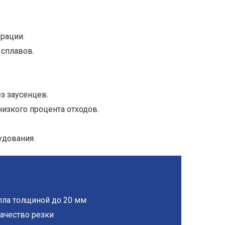
рации.
 сплавов.
.
ез заусенцев.
низкого процента отходов.
удования.
лла толщиной до 20 мм
качество резки