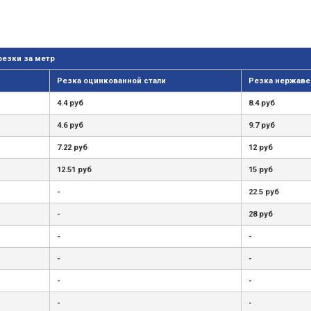
резки за метр
Резка оцинкованной стали
Резка нержаве
4.4 руб
8.4 руб
4.6 руб
9.7 руб
7.22 руб
12 руб
12.51 руб
15 руб
-
22.5 руб
-
28 руб
-
-
-
-
-
-
-
-