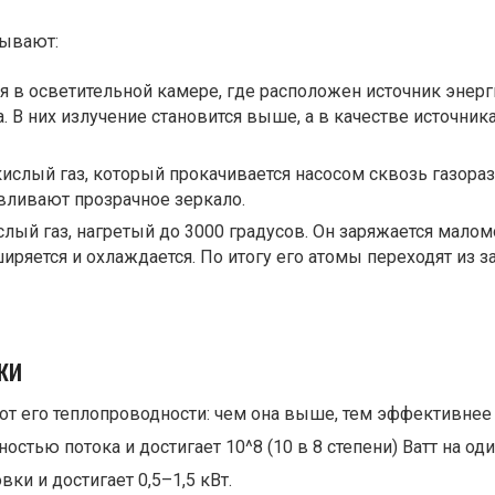
бывают:
 в осветительной камере, где расположен источник энерги
а. В них излучение становится выше, а в качестве источн
кислый газ, который прокачивается насосом сквозь газора
авливают прозрачное зеркало.
ислый газ, нагретый до 3000 градусов. Он заряжается мал
иряется и охлаждается. По итогу его атомы переходят из з
ки
т его теплопроводности: чем она выше, тем эффективнее б
стью потока и достигает 10^8 (10 в 8 степени) Ватт на од
ки и достигает 0,5–1,5 кВт.