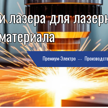
 лазера для лазерн
 материала
Премиум-Электро
Производст