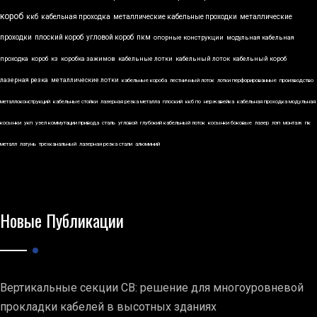
короб
ккб
кабельная проходка
металлические кабельные проходки
металлические
проходки
плоский короб
угловой короб
пкм
опорные конструкции
модульная кабельная
проходка
короб
кз
коробка зажимов
кабельные лотки
кабельный лоток
кабельный короб
лазерная резка
металлические лотки
кабельные короба
лестничный лоток
лотки перфорированные
производство
металлоконструкций
кабельные стойки
лазерная резка металла
плоский
ккб по
нержавейка
кабельная проходка модульная
косынки
укп
узел коммутации привода
сталь
угловой
глубокий кабельный лоток
косынки боковые
лазер
лэп
монтаж
пк
металл
латунь
трехканальный
лазерная резка стали
алюминий
Новые Публикации
Вертикальные секции СВ: решение для многоуровневой
прокладки кабелей в высотных зданиях