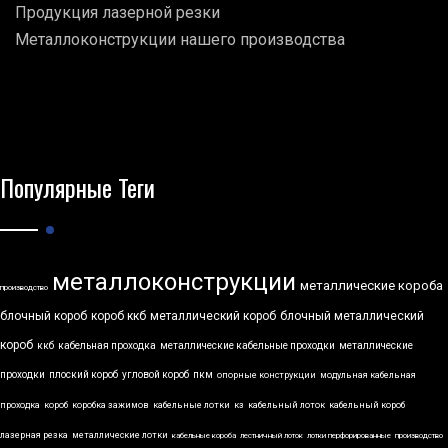
Продукция лазерной резки
Металлоконструкции нашего производства
Популярные Теги
металлоконструкции
металлические короба
производство
блочный короб
короб ккб
металлический короб
блочный металлический
короб
ккб
кабельная проходка
металлические кабельные проходки
металлические
проходки
плоский короб
угловой короб
пкм
опорные конструкции
модульная кабельная
проходка
короб
коробка зажимов
кабельные лотки
кз
кабельный лоток
кабельный короб
лазерная резка
металлические лотки
кабельные короба
лестничный лоток
лотки перфорированные
производство