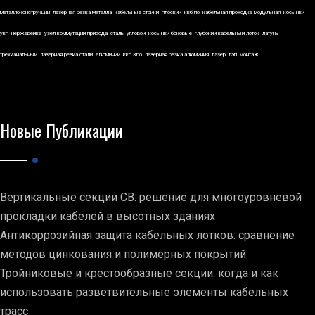
металлоконструкций
лазерная резка металла
кабельные стойки
плоский
ккб по
кабельная проходка модульная
косынки
укп
нержавейка
узел коммутации привода
сталь
угловой
косынки боковые
глубокий кабельный лоток
латунь
трехканальный
лазерная резка стали
алюминий
ккб 3по
лазерная резка алюминия
лазер
лэп
монтаж
Новые Публикации
Вертикальные секции СВ: решение для многоуровневой
прокладки кабелей в высотных зданиях
Антикоррозийная защита кабельных лотков: сравнение
методов цинкования и полимерных покрытий
Тройниковые и крестообразные секции: когда и как
использовать разветвительные элементы кабельных
трасс