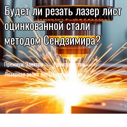
Будет ли резать лазер лист
оцинкованной стали
методом Сендзимира?
Премиум-Электро
Производство
Лазерная резка листового металла