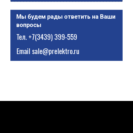
Мы будем рады ответить на Ваши
вопросы
Тел.
+7(3439) 399-559
Email
sale@prelektro.ru