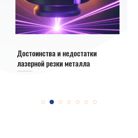
Достоинства и недостатки
Лазе
лазерной резки металла
алю