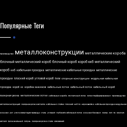
Популярные Теги
металлоконструкции
металлические короба
производство
блочный металлический короб
блочный короб
короб ккб
металлический
короб
ккб
кабельная проходка
металлические кабельные проходки
металлические
проходки
плоский короб
угловой короб
пкм
опорные конструкции
модульная кабельная
проходка
короб
кз
коробка зажимов
кабельные лотки
кабельный лоток
кабельный короб
лазерная резка
металлические лотки
кабельные короба
лестничный лоток
лотки перфорированные
производство
металлоконструкций
лазерная резка металла
кабельные стойки
плоский
ккб по
нержавейка
кабельная проходка модульная
косынки
укп
узел коммутации привода
сталь
угловой
глубокий кабельный лоток
косынки боковые
лазер
лэп
пк
монтаж
металл
трехканальный
латунь
лазерная резка стали
алюминий