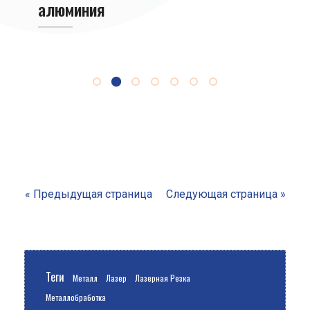
алюминия
угле
« Предыдущая страница
Следующая страница »
Теги
Металл
Лазер
Лазерная Резка
Металлобработка