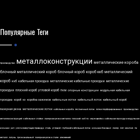
Популярные Теги
металлоконструкции
металлические короба
производство
блочный металлический короб
блочный короб
короб ккб
металлический
короб
ккб
кабельная проходка
металлические кабельные проходки
металлические
проходки
плоский короб
угловой короб
пкм
опорные конструкции
модульная кабельная
проходка
короб
кз
коробка зажимов
кабельные лотки
кабельный лоток
кабельный короб
лазерная резка
металлические лотки
кабельные короба
лестничный лоток
лотки перфорированные
производство
металлоконструкций
кабельные стойки
лазерная резка металла
плоский
ккб по
нержавейка
кабельная проходка модульная
косынки
укп
узел коммутации привода
сталь
угловой
глубокий кабельный лоток
косынки боковые
лазер
лэп
монтаж
пк
металл
латунь
трехканальный
лазерная резка стали
алюминий