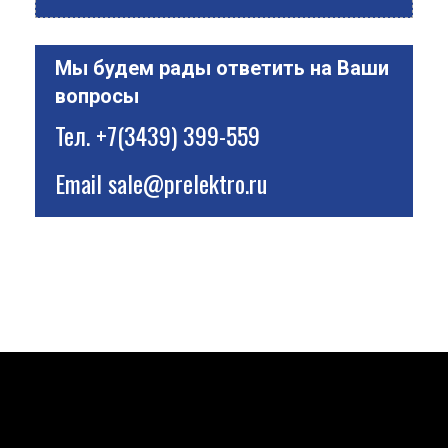
Мы будем рады ответить на Ваши
вопросы
Тел.
+7(3439) 399-559
Email
sale@prelektro.ru