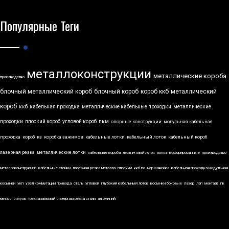
Популярные Теги
металлоконструкции
металлические короба
производство
блочный металлический короб
блочный короб
короб ккб
металлический
короб
ккб
кабельная проходка
металлические кабельные проходки
металлические
проходки
плоский короб
угловой короб
пкм
опорные конструкции
модульная кабельная
проходка
короб
кз
коробка зажимов
кабельные лотки
кабельный лоток
кабельный короб
лазерная резка
металлические лотки
кабельные короба
лестничный лоток
лотки перфорированные
производство
металлоконструкций
кабельные стойки
лазерная резка металла
плоский
ккб по
нержавейка
кабельная проходка модульная
косынки
укп
узел коммутации привода
сталь
угловой
глубокий кабельный лоток
косынки боковые
лазер
лэп
монтаж
пк
металл
латунь
трехканальный
лазерная резка стали
алюминий