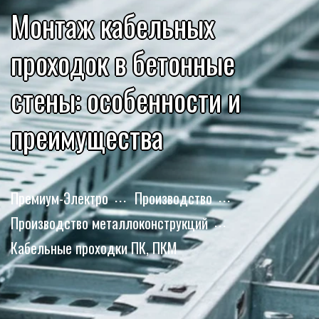
Монтаж кабельных
проходок в бетонные
стены: особенности и
преимущества
Премиум-Электро
Производство
Производство металлоконструкций
Кабельные проходки ПК, ПКМ