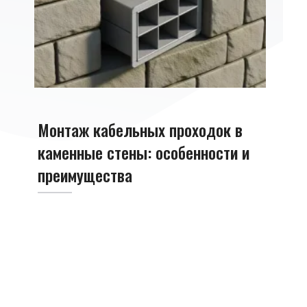
ая
Монт
особ
Монтаж кабельных проходок в
про
каменные стены: особенности и
кабе
преимущества