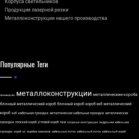
Корпуса светильников
Продукция лазерной резки
Металлоконструкции нашего производства
Популярные Теги
металлоконструкции
металлические короба
производство
блочный металлический короб
блочный короб
короб ккб
металлический
короб
ккб
кабельная проходка
металлические кабельные проходки
металлические
проходки
плоский короб
угловой короб
пкм
опорные конструкции
модульная кабельная
проходка
короб
кз
коробка зажимов
кабельные лотки
кабельный лоток
кабельный короб