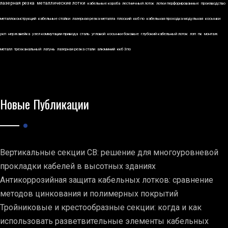
лазерная резка
металлические лотки
кабельные короба
лестничный лоток
лотки перфорированные
производство
металлоконструкций
кабельные стойки
лазерная резка металла
плоский
ккб по
кабельная проходка модульная
косынки
укп
нержавейка
узел коммутации привода
сталь
угловой
косынки боковые
глубокий кабельный лоток
лэп
пк
монтаж
металл
трехканальный
латунь
лазерная резка стали
алюминий
ккб 3по
Новые Публикации
Вертикальные секции СВ: решение для многоуровневой
прокладки кабелей в высотных зданиях
Антикоррозийная защита кабельных лотков: сравнение
методов цинкования и полимерных покрытий
Тройниковые и крестообразные секции: когда и как
использовать разветвительные элементы кабельных