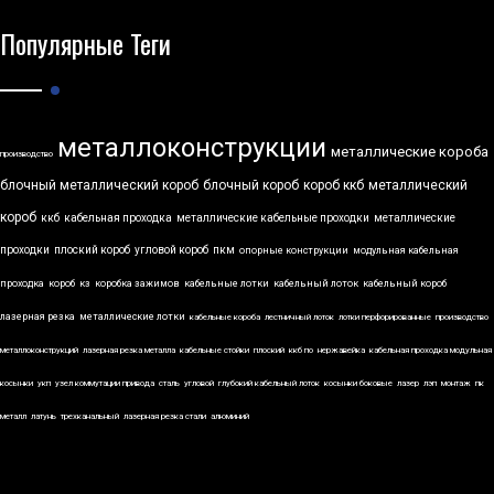
Популярные Теги
металлоконструкции
металлические короба
производство
блочный металлический короб
блочный короб
короб ккб
металлический
короб
ккб
кабельная проходка
металлические кабельные проходки
металлические
проходки
плоский короб
угловой короб
пкм
опорные конструкции
модульная кабельная
проходка
короб
кз
коробка зажимов
кабельные лотки
кабельный лоток
кабельный короб
лазерная резка
металлические лотки
кабельные короба
лестничный лоток
лотки перфорированные
производство
металлоконструкций
лазерная резка металла
кабельные стойки
плоский
ккб по
нержавейка
кабельная проходка модульная
косынки
укп
узел коммутации привода
сталь
угловой
глубокий кабельный лоток
косынки боковые
лазер
лэп
монтаж
пк
металл
латунь
трехканальный
лазерная резка стали
алюминий