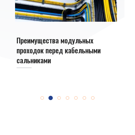
ая
Прок
Преимущества модульных
кабе
проходок перед кабельными
мод
сальниками