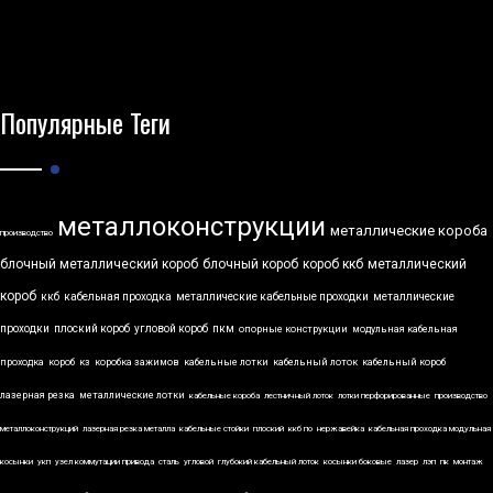
Популярные Теги
металлоконструкции
металлические короба
производство
блочный металлический короб
блочный короб
короб ккб
металлический
короб
ккб
кабельная проходка
металлические кабельные проходки
металлические
проходки
плоский короб
угловой короб
пкм
опорные конструкции
модульная кабельная
проходка
короб
кз
коробка зажимов
кабельные лотки
кабельный лоток
кабельный короб
лазерная резка
металлические лотки
кабельные короба
лестничный лоток
лотки перфорированные
производство
металлоконструкций
лазерная резка металла
кабельные стойки
плоский
ккб по
нержавейка
кабельная проходка модульная
косынки
укп
узел коммутации привода
сталь
угловой
глубокий кабельный лоток
косынки боковые
лазер
лэп
пк
монтаж