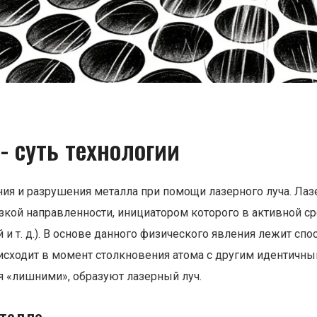
- суть технологии
ния и разрушения металла при помощи лазерного луча. Лазе
кой направленности, инициатором которого в активной с
 и т. д.). В основе данного физического явления лежит сп
сходит в момент столкновения атома с другим идентичны
я «лишними», образуют лазерный луч.