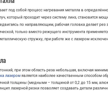
талла
вает под собой процесс нагревания металла в определённ
ч, который проходит через систему линз, становится мощн
редвигаясь по направляющим, рабочая головка делает рез
ческой, только вместо режущего инструмента применяется
еталлическую стружку, при работе же с лазером исключены
лла
ь тонкий, при этом область реза небольшая, включая мин
ка лазером
является наиболее качественным способом об
ичной толщины (медными – толщиной от 0,2 до 15 мм, алюм
ринцип лазерной резки позволяет создавать детали различ