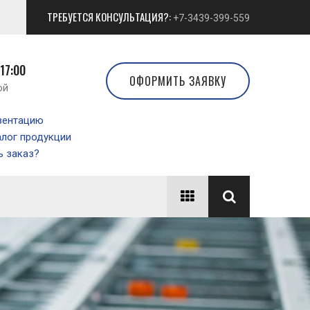
ТРЕБУЕТСЯ КОНСУЛЬТАЦИЯ?:
+7-3439-399-559
 17:00
ОФОРМИТЬ ЗАЯВКУ
ой
зентацию
алог продукции
 заказ?