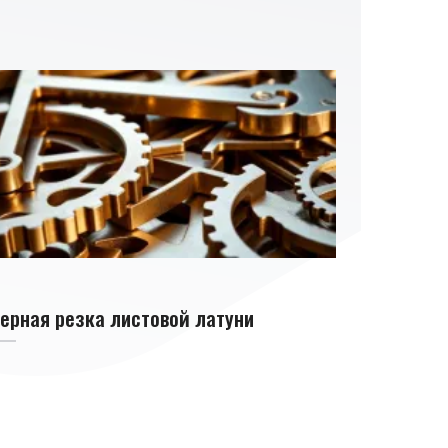
ерная резка листовой латуни
Способы ре