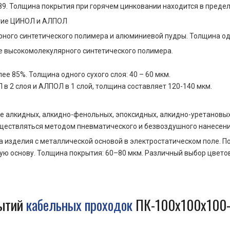
89. Толщина покрытия при горячем цинковании находится в предел
ытие ЦИНОЛ и АЛПОЛ
ного синтетического полимера и алюминиевой пудры. Толщина одно
е высокомолекулярного синтетического полимера.
е 85%. Толщина одного сухого слоя: 40 – 60 мкм.
 в 2 слоя и АЛПОЛ в 1 слой, толщина составляет 120-140 мкм.
е алкидных, алкидно-фенольных, эпоксидных, алкидно-уретановых
ществляться методом пневматического и безвоздушного нанесени
а изделия с металлической основой в электростатическом поле.
ю основу. Толщина покрытия: 60–80 мкм. Различный выбор цветово
рытий
кабельных проходок
ПК-100х100х100-1