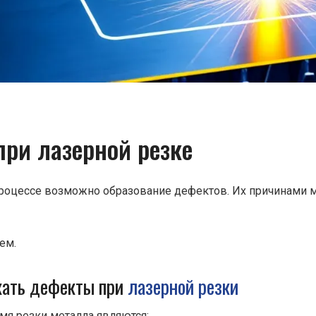
ри лазерной резке
процессе возможно образование дефектов. Их причинами м
ем.
икать дефекты при
лазерной резки
я резки металла являются: