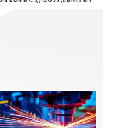
ке алюминия. След прожога убрать нельзя.