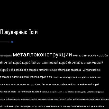
Популярные Теги
металлоконструкции
металлические короба
производство
блочный короб
короб ккб
металлический короб
блочный металлический
короб
ккб
кабельная проходка
металлические кабельные проходки
металлические
проходки
плоский короб
угловой короб
пкм
опорные конструкции
модульная кабельная
проходка
кабельные лотки
короб
коробка зажимов
кз
кабельный лоток
кабельный короб
лазерная резка
металлические лотки
кабельные короба
лестничный лоток
производство металлоконструкций
лотки перфорированные
кабельные стойки
лазерная резка металла
плоский
ккб по
кабельная проходка модульная
косынки
укп
нержавейка
узел коммутации привода
сталь
угловой
косынки боковые
глубокий кабельный лоток
трехканальный