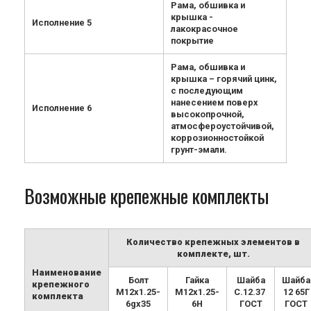
Рама, обшивка и
крышка -
Исполнение 5
лакокрасочное
покрытие
Рама, обшивка и
крышка – горячий цинк,
с последующим
нанесением поверх
Исполнение 6
высокопрочной,
атмосфероустойчивой,
коррозионностойкой
грунт-эмали.
Возможные крепежные комплекты
Количество крепежных элементов в
комплекте, шт.
Наименование
Болт
Гайка
Шайба
Шайба
крепежного
М12х1.25-
М12х1.25-
С.12.37
12 65Г
комплекта
6gx35
6H
ГОСТ
ГОСТ