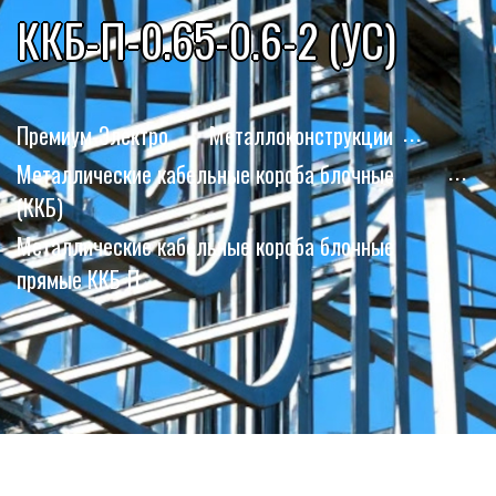
ККБ-П-0.65-0.6-2 (УС)
Премиум-Электро
Металлоконструкции
Металлические кабельные короба блочные
(ККБ)
Металлические кабельные короба блочные
прямые ККБ-П