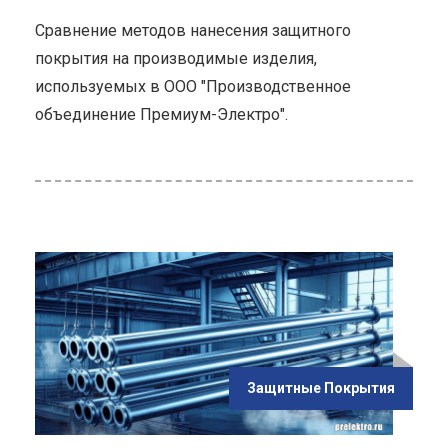
Сравнение методов нанесения защитного
покрытия на производимые изделия,
используемых в ООО "Производственное
объединение Премиум-Электро".
ью
вание
кций
кции
ь
Защитные Покрытия