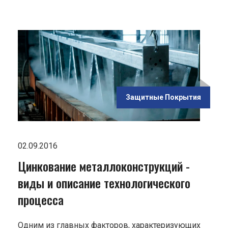
ью
кций
ие
го
Защитные Покрытия
02.09.2016
Цинкование металлоконструкций -
виды и описание технологического
процесса
Одним из главных факторов, характеризующих