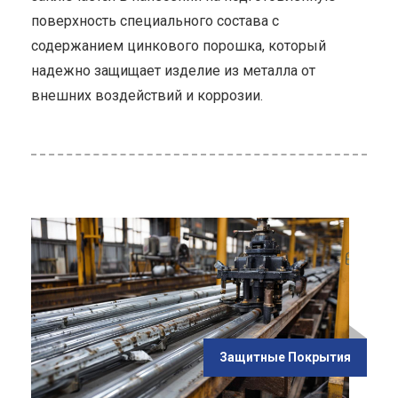
поверхность специального состава с
содержанием цинкового порошка, который
надежно защищает изделие из металла от
внешних воздействий и коррозии.
ью
Защитные Покрытия
а"