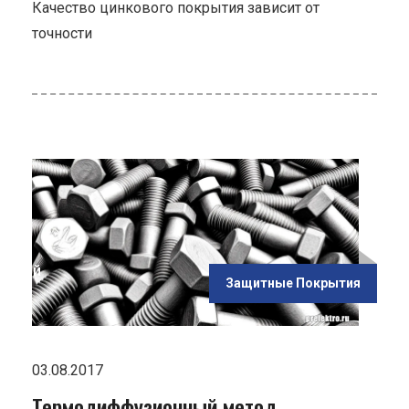
Качество цинкового покрытия зависит от
точности
ью
онный
Защитные Покрытия
ия"
03.08.2017
Термодиффузионный метод