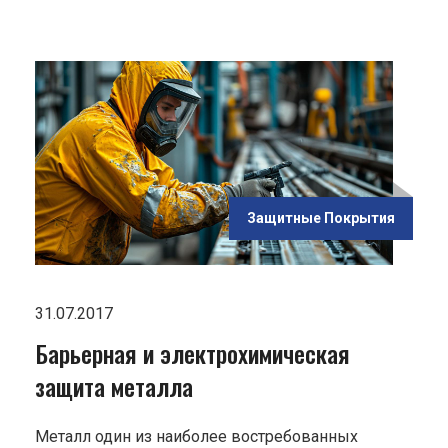
ью
кая
Защитные Покрытия
"
31.07.2017
Барьерная и электрохимическая
защита металла
Металл один из наиболее востребованных