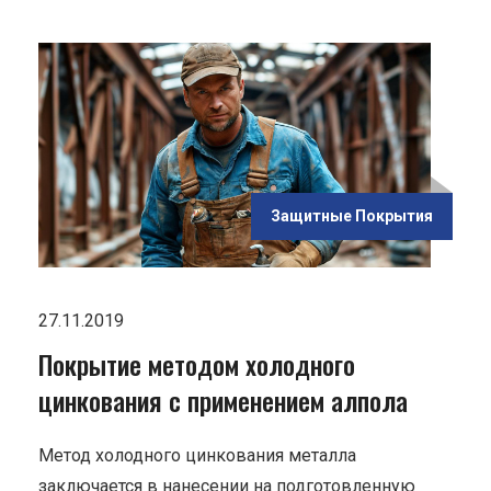
ью
одом
Защитные Покрытия
27.11.2019
Покрытие методом холодного
цинкования с применением алпола
Метод холодного цинкования металла
заключается в нанесении на подготовленную