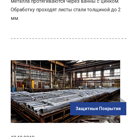
металла протягиваются через ванны с цинком.
Обработку проходят листы стали толщиной до 2
мм.
ью
го
Защитные Покрытия