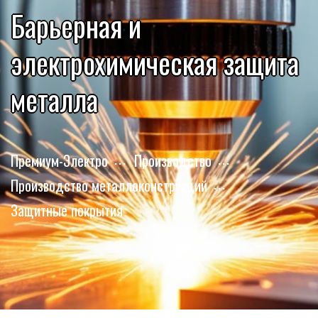
Барьерная и
электрохимическая защита
металла
Премиум-Электро
Производство
Производство металлоконструкций
Защитные покрытия