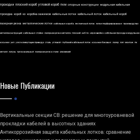
проходки
плоский короб
угловой короб
пкм
опорные конструкции
модульная кабельная
проходка
короб
кз
коробка зажимов
кабельные лотки
кабельный лоток
кабельный короб
лазерная резка
металлические лотки
кабельные короба
лестничный лоток
лотки перфорированные
производство
металлоконструкций
кабельные стойки
лазерная резка металла
плоский
ккб по
нержавейка
кабельная проходка модульная
косынки
укп
узел коммутации привода
сталь
угловой
глубокий кабельный лоток
косынки боковые
лазер
лэп
монтаж
пк
металл
латунь
трехканальный
лазерная резка стали
алюминий
Новые Публикации
Вертикальные секции СВ: решение для многоуровневой
прокладки кабелей в высотных зданиях
Антикоррозийная защита кабельных лотков: сравнение