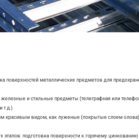
нка поверхностей металлических предметов для предохране
елезные и стальные предметы (телеграфная или телефон
т.д.).
им красивым видом, как луженые (покрытые слоем олова)
ух этапов: подготовка поверхности к горячему цинкованию