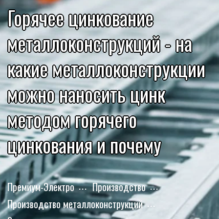
Горячее цинкование
металлоконструкций - на
какие металлоконструкции
можно наносить цинк
методом горячего
цинкования и почему
Премиум-Электро
Производство
Производство металлоконструкций