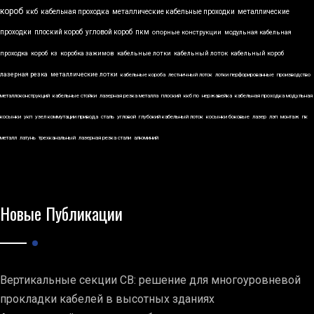
короб
ккб
кабельная проходка
металлические кабельные проходки
металлические
проходки
плоский короб
угловой короб
пкм
опорные конструкции
модульная кабельная
проходка
короб
кз
коробка зажимов
кабельные лотки
кабельный лоток
кабельный короб
лазерная резка
металлические лотки
кабельные короба
лестничный лоток
лотки перфорированные
производство
металлоконструкций
кабельные стойки
лазерная резка металла
плоский
ккб по
нержавейка
кабельная проходка модульная
косынки
укп
узел коммутации привода
сталь
угловой
глубокий кабельный лоток
косынки боковые
лазер
лэп
монтаж
пк
металл
латунь
трехканальный
лазерная резка стали
алюминий
Новые Публикации
Вертикальные секции СВ: решение для многоуровневой
прокладки кабелей в высотных зданиях