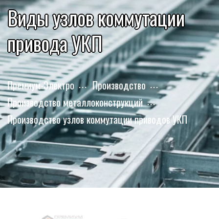
Виды узлов коммутации
привода УКП
Премиум-Электро
Производство
Производство металлоконструкций
Производство узлов коммутации приводов УКП