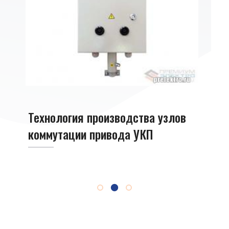
и
Монт
при
Технология производства узлов
коммутации привода УКП