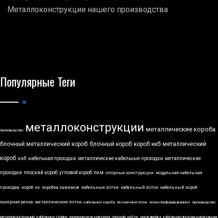
Металлоконструкции нашего производства
Популярные Теги
металлоконструкции
металлические короба
производство
блочный металлический короб
блочный короб
короб ккб
металлический
короб
ккб
кабельная проходка
металлические кабельные проходки
металлические
проходки
плоский короб
угловой короб
пкм
опорные конструкции
модульная кабельная
проходка
короб
кз
коробка зажимов
кабельные лотки
кабельный лоток
кабельный короб
лазерная резка
металлические лотки
кабельные короба
лестничный лоток
лотки перфорированные
производство
металлоконструкций
кабельные стойки
лазерная резка металла
плоский
ккб по
нержавейка
кабельная проходка модульная