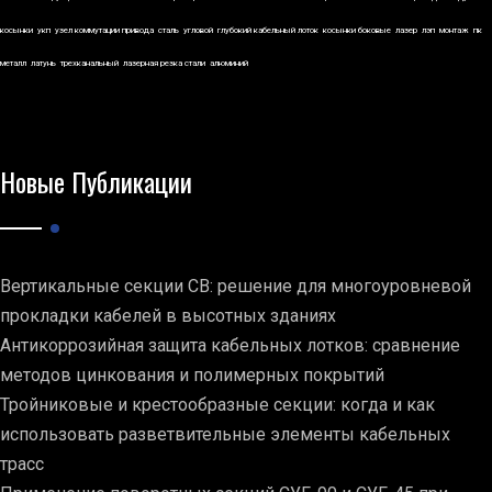
косынки
укп
узел коммутации привода
сталь
угловой
глубокий кабельный лоток
косынки боковые
лазер
лэп
монтаж
пк
металл
латунь
трехканальный
лазерная резка стали
алюминий
Новые Публикации
Вертикальные секции СВ: решение для многоуровневой
прокладки кабелей в высотных зданиях
Антикоррозийная защита кабельных лотков: сравнение
методов цинкования и полимерных покрытий
Тройниковые и крестообразные секции: когда и как
использовать разветвительные элементы кабельных
трасс