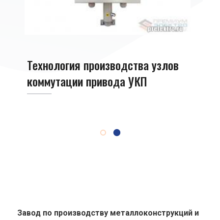
ода
Виды
УКП
Технология производства узлов
коммутации привода УКП
Завод по производству металлоконструкций и