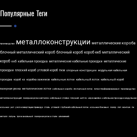
Популярные Теги
металлоконструкции
металлические короба
производство
блочный металлический короб
блочный короб
короб ккб
металлический
короб
ккб
кабельная проходка
металлические кабельные проходки
металлические
проходки
плоский короб
угловой короб
пкм
опорные конструкции
модульная кабельная
проходка
короб
кз
коробка зажимов
кабельные лотки
кабельный лоток
кабельный короб
лазерная резка
металлические лотки
кабельные короба
лестничный лоток
лотки перфорированные
производство
металлоконструкций
лазерная резка металла
кабельные стойки
плоский
ккб по
нержавейка
кабельная проходка модульная
косынки
укп
узел коммутации привода
сталь
угловой
глубокий кабельный лоток
косынки боковые
лазер
лэп
монтаж
пк
металл
латунь
трехканальный
лазерная резка стали
алюминий