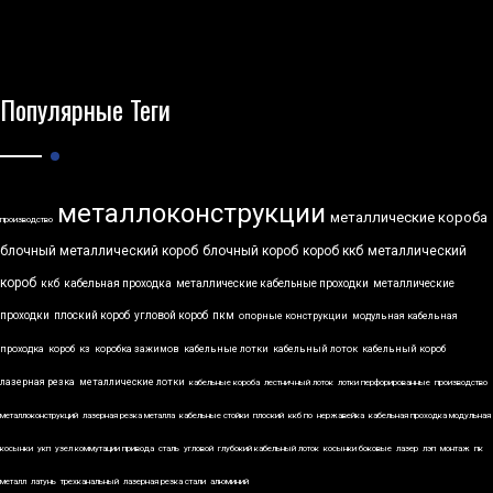
Популярные Теги
металлоконструкции
металлические короба
производство
блочный металлический короб
блочный короб
короб ккб
металлический
короб
ккб
кабельная проходка
металлические кабельные проходки
металлические
проходки
плоский короб
угловой короб
пкм
опорные конструкции
модульная кабельная
проходка
короб
кз
коробка зажимов
кабельные лотки
кабельный лоток
кабельный короб
лазерная резка
металлические лотки
кабельные короба
лестничный лоток
лотки перфорированные
производство
металлоконструкций
лазерная резка металла
кабельные стойки
плоский
ккб по
нержавейка
кабельная проходка модульная
косынки
укп
узел коммутации привода
сталь
угловой
глубокий кабельный лоток
косынки боковые
лазер
лэп
монтаж
пк
металл
латунь
трехканальный
лазерная резка стали
алюминий