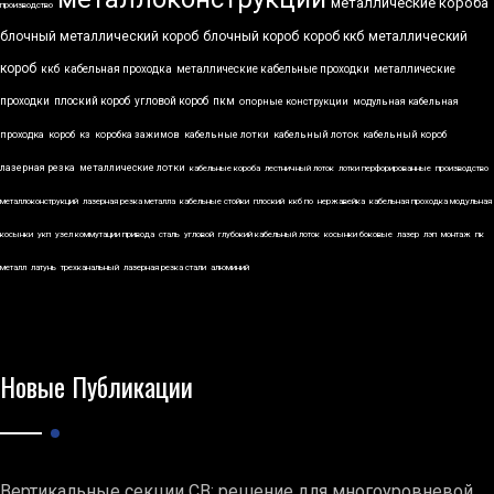
металлические короба
производство
блочный металлический короб
блочный короб
короб ккб
металлический
короб
ккб
кабельная проходка
металлические кабельные проходки
металлические
проходки
плоский короб
угловой короб
пкм
опорные конструкции
модульная кабельная
проходка
короб
кз
коробка зажимов
кабельные лотки
кабельный лоток
кабельный короб
лазерная резка
металлические лотки
кабельные короба
лестничный лоток
лотки перфорированные
производство
металлоконструкций
лазерная резка металла
кабельные стойки
плоский
ккб по
нержавейка
кабельная проходка модульная
косынки
укп
узел коммутации привода
сталь
угловой
глубокий кабельный лоток
косынки боковые
лазер
лэп
монтаж
пк
металл
латунь
трехканальный
лазерная резка стали
алюминий
Новые Публикации
Вертикальные секции СВ: решение для многоуровневой