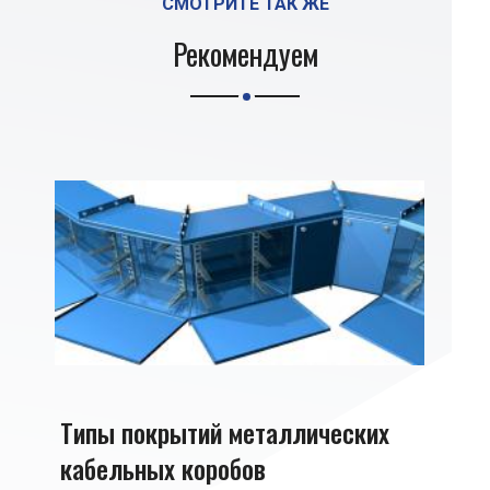
СМОТРИТЕ ТАК ЖЕ
Рекомендуем
Типы покрытий металлических
Прои
кабельных коробов
мет