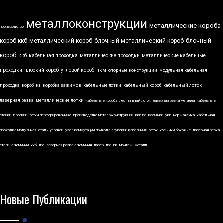
металлоконструкции
металлические короба
производство
короб ккб
металлический короб
блочный металлический короб
блочный
короб
ккб
кабельная проходка
металлические проходки
металлические кабельные
проходки
плоский короб
угловой короб
пкм
опорные конструкции
модульная кабельная
проходка
короб
кз
коробка зажимов
кабельные лотки
кабельный короб
кабельный лоток
лазерная резка
металлические лотки
кабельные короба
лестничный лоток
лазерная резка металла
кабельные
стойки
плоский
лотки перфорированные
производство металлоконструкций
ккб по
косынки
укп
нержавейка
кабельная
проходка модульная
сталь
угловой
узел коммутации привода
глубокий кабельный лоток
косынки боковые
лазерная резка
стали
алюминий
ккб 3по
лазерная резка алюминия
лазер
лэп
пк
монтаж
металл
Новые Публикации