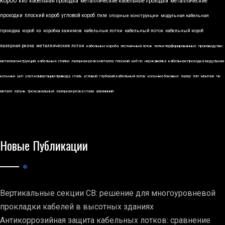
короб
ккб
кабельная проходка
металлические кабельные проходки
металлические
проходки
плоский короб
угловой короб
пкм
опорные конструкции
модульная кабельная
проходка
короб
кз
коробка зажимов
кабельные лотки
кабельный лоток
кабельный короб
лазерная резка
металлические лотки
кабельные короба
лестничный лоток
лотки перфорированные
производство
металлоконструкций
кабельные стойки
лазерная резка металла
плоский
ккб по
нержавейка
кабельная проходка модульная
косынки
укп
узел коммутации привода
сталь
угловой
глубокий кабельный лоток
косынки боковые
лазер
лэп
монтаж
пк
металл
латунь
трехканальный
лазерная резка стали
алюминий
Новые Публикации
Вертикальные секции СВ: решение для многоуровневой
прокладки кабелей в высотных зданиях
Антикоррозийная защита кабельных лотков: сравнение