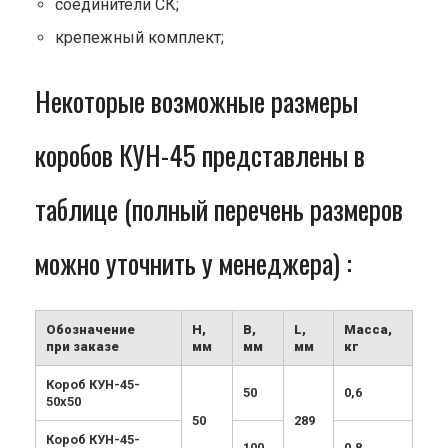
соединители СК;
крепежный комплект;
Некоторые возможные размеры
коробов КУН-45 представлены в
таблице (полный перечень размеров
можно уточнить у менеджера) :
Обозначение
H,
B,
L,
Масса,
при заказе
мм
мм
мм
кг
Короб КУН-45-
50
0,6
50х50
50
289
Короб КУН-45-
100
0,8