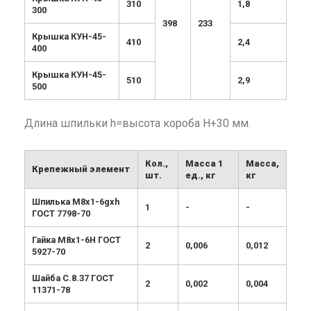
310
1,8
300
398
233
Крышка КУН-45-
410
2,4
400
Крышка КУН-45-
510
2,9
500
Длина шпильки h=высота короба Н+30 мм.
Кол.,
Масса 1
Масса,
Крепежный элемент
шт.
ед., кг
кг
Шпилька М8х1-6gxh
1
-
-
ГОСТ 7798-70
Гайка М8х1-6Н ГОСТ
2
0,006
0,012
5927-70
Шайба С.8.37 ГОСТ
2
0,002
0,004
11371-78