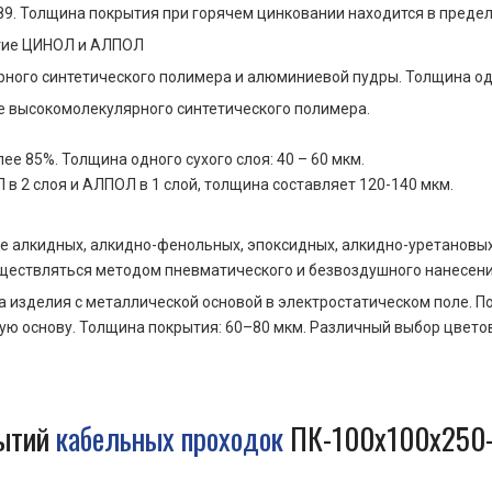
89. Толщина покрытия при горячем цинковании находится в предел
ытие ЦИНОЛ и АЛПОЛ
ного синтетического полимера и алюминиевой пудры. Толщина одно
е высокомолекулярного синтетического полимера.
е 85%. Толщина одного сухого слоя: 40 – 60 мкм.
 в 2 слоя и АЛПОЛ в 1 слой, толщина составляет 120-140 мкм.
е алкидных, алкидно-фенольных, эпоксидных, алкидно-уретановых
ществляться методом пневматического и безвоздушного нанесени
а изделия с металлической основой в электростатическом поле.
ю основу. Толщина покрытия: 60–80 мкм. Различный выбор цветово
рытий
кабельных проходок
ПК-100х100х250-