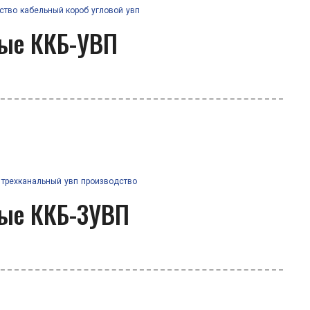
ство
кабельный короб
угловой
увп
вые ККБ-УВП
трехканальный
увп
производство
вые ККБ-3УВП