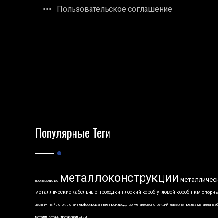
Пользовательское соглашение
Популярные Теги
металлоконструкции
металличес
производство
металлические кабельные проходки
плоский короб
угловой короб
пкм
опорны
лестничный лоток
лотки перфорированные
производство металлоконструкций
лазерная резка металла
каб
металл
латунь
трехканальный