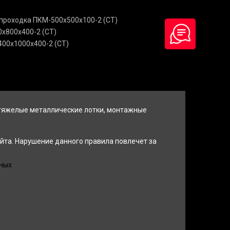
проходка ПКМ-500х500х100-2 (СТ)
х800х400-2 (СТ)
00х1000х400-2 (СТ)
 тяжелые металлические лотки, монтажные
йта. Нарушение данного правила повлечет за
ных