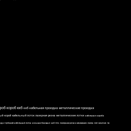
роб
короб ккб
ккб
кабельная проходка
металлические проходки
ый короб
кабельный лоток
лазерная резка
металлические лотки
кабельные короба
вода
глубокий кабельный лоток
косынки боковые
ккб 3по
лазерная резка алюминия
лазер
лэп
монтаж
пк