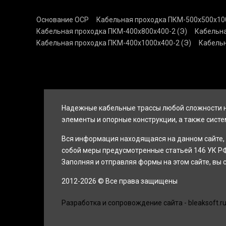
Основание ОСР
Кабельная проходка ПКМ-500х500х100
Кабельная проходка ПКМ-400х800х400-2 (Э)
Кабельна
Кабельная проходка ПКМ-400х1000х400-2 (Э)
Кабельн
Надежные кабельные трассы любой сложности н
элементы и опорные конструкции, а также систе
Вся информация находящаяся на данном сайте, 
собой меры предусмотренные статьей 146 УК РФ
Заполняя и отправляя формы на этом сайте, вы 
2012-2026 © Все права защищены
Разработка и сопровождение сайта - bleaksoft.r