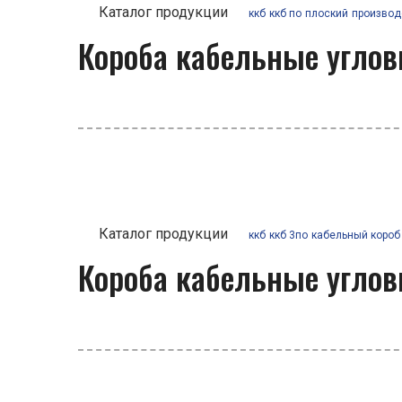
Каталог продукции
ккб
ккб по
плоский
производ
Короба кабельные угло
Каталог продукции
ккб
ккб 3по
кабельный короб
Короба кабельные угло