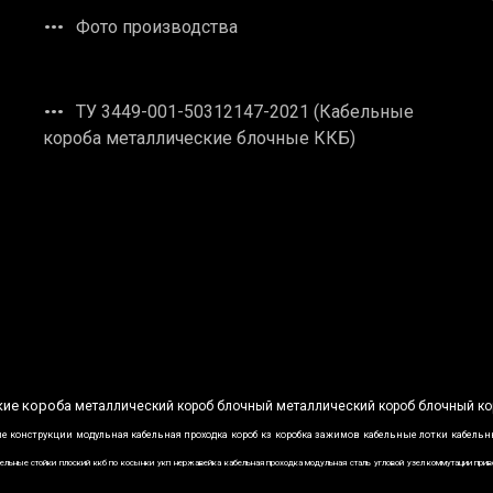
Фото производства
ТУ 3449-001-50312147-2021 (Кабельные
короба металлические блочные ККБ)
кие короба
металлический короб
блочный металлический короб
блочный ко
е конструкции
модульная кабельная проходка
короб
кз
коробка зажимов
кабельные лотки
кабельн
ельные стойки
плоский
ккб по
косынки
укп
нержавейка
кабельная проходка модульная
сталь
угловой
узел коммутации при