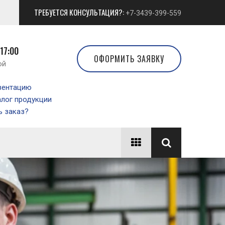
ТРЕБУЕТСЯ КОНСУЛЬТАЦИЯ?:
+7-3439-399-559
 17:00
ОФОРМИТЬ ЗАЯВКУ
ой
зентацию
алог продукции
 заказ?