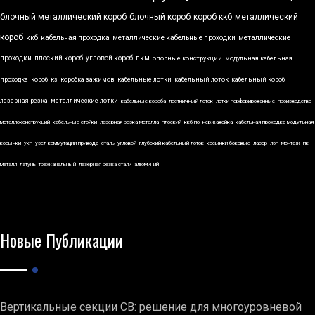
блочный металлический короб
блочный короб
короб ккб
металлический
короб
ккб
кабельная проходка
металлические кабельные проходки
металлические
проходки
плоский короб
угловой короб
пкм
опорные конструкции
модульная кабельная
проходка
короб
кз
коробка зажимов
кабельные лотки
кабельный лоток
кабельный короб
лазерная резка
металлические лотки
кабельные короба
лестничный лоток
лотки перфорированные
производство
металлоконструкций
кабельные стойки
лазерная резка металла
плоский
ккб по
нержавейка
кабельная проходка модульная
косынки
укп
узел коммутации привода
сталь
угловой
глубокий кабельный лоток
косынки боковые
лазер
лэп
монтаж
пк
металл
латунь
трехканальный
лазерная резка стали
алюминий
Новые Публикации
Вертикальные секции СВ: решение для многоуровневой