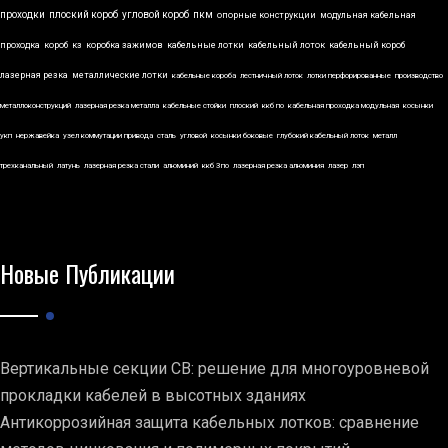
проходки
плоский короб
угловой короб
пкм
опорные конструкции
модульная кабельная
проходка
короб
кз
коробка зажимов
кабельные лотки
кабельный лоток
кабельный короб
лазерная резка
металлические лотки
кабельные короба
лестничный лоток
лотки перфорированные
производство
металлоконструкций
лазерная резка металла
кабельные стойки
плоский
ккб по
кабельная проходка модульная
косынки
укп
нержавейка
узел коммутации привода
сталь
угловой
косынки боковые
глубокий кабельный лоток
металл
трехканальный
латунь
лазерная резка стали
алюминий
ккб 3по
лазерная резка алюминия
лазер
лэп
Новые Публикации
Вертикальные секции СВ: решение для многоуровневой
прокладки кабелей в высотных зданиях
Антикоррозийная защита кабельных лотков: сравнение