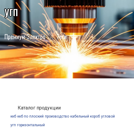
угп
Премиум-Электро
Теги
Каталог продукции
ккб
ккб по
плоский
производство
кабельный короб
угловой
угп
горизонтальный