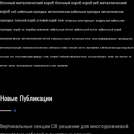
блочный металлический короб
блочный короб
короб ккб
металлический
короб
ккб
кабельная проходка
металлические кабельные проходки
металлические
проходки
плоский короб
угловой короб
пкм
опорные конструкции
модульная кабельная
проходка
короб
кз
коробка зажимов
кабельные лотки
кабельный лоток
кабельный короб
лазерная резка
металлические лотки
кабельные короба
лестничный лоток
лотки перфорированные
производство
металлоконструкций
лазерная резка металла
кабельные стойки
плоский
ккб по
нержавейка
кабельная проходка модульная
косынки
укп
узел коммутации привода
сталь
угловой
глубокий кабельный лоток
косынки боковые
лазер
лэп
монтаж
пк
металл
латунь
трехканальный
лазерная резка стали
алюминий
Новые Публикации
Вертикальные секции СВ: решение для многоуровневой