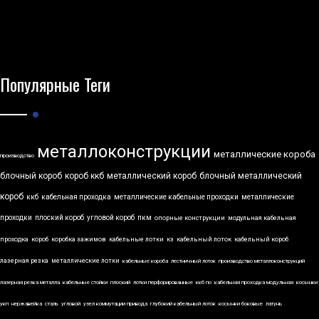
Популярные Теги
металлоконструкции
металлические короба
производство
блочный короб
короб ккб
металлический короб
блочный металлический
короб
ккб
кабельная проходка
металлические кабельные проходки
металлические
проходки
плоский короб
угловой короб
пкм
опорные конструкции
модульная кабельная
проходка
короб
коробка зажимов
кабельные лотки
кз
кабельный лоток
кабельный короб
лазерная резка
металлические лотки
кабельные короба
лестничный лоток
производство металлоконструкций
лазерная резка металла
кабельные стойки
плоский
лотки перфорированные
ккб по
кабельная проходка модульная
косынки
укп
нержавейка
сталь
угловой
узел коммутации привода
глубокий кабельный лоток
косынки боковые
латунь