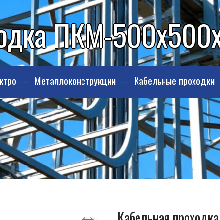
одка ПКМ-500х500х
ктро
Металлоконструкции
Кабельные проходки
Кабельная проходк