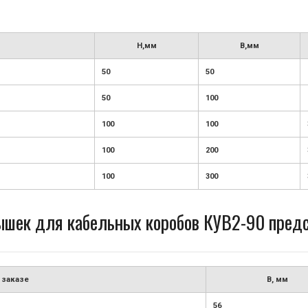
H,мм
B,мм
50
50
50
100
100
100
100
200
100
300
шек для кабельных коробов КУВ2-90 предс
 заказе
B, мм
56