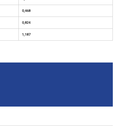
0,468
0,824
1,187