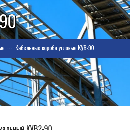
-90
ые
Кабельные короба угловые КУВ-90
икальный КУВ2-90