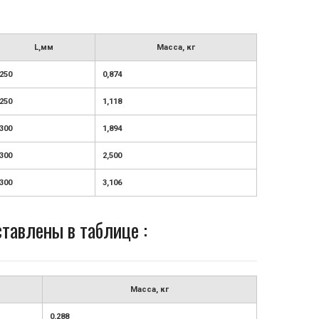
L,мм
Масса, кг
250
0,874
250
1,118
300
1,894
300
2,500
300
3,106
тавлены в таблице :
Масса, кг
0,288