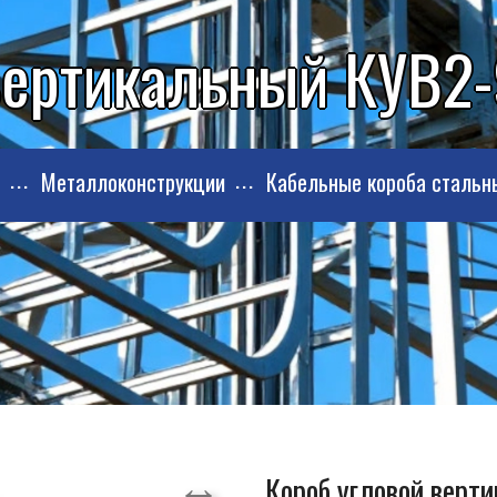
вертикальный КУВ2
Металлоконструкции
Кабельные короба стальн
Короб угловой верт