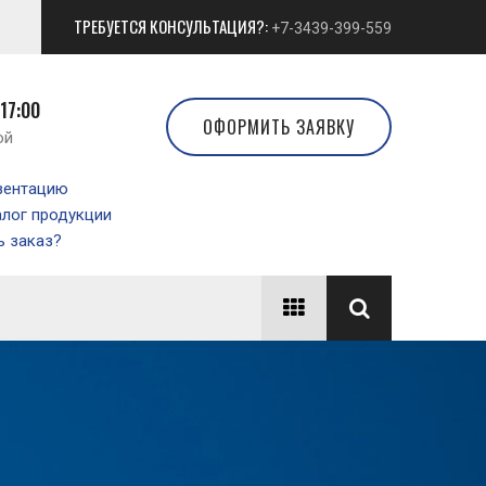
ТРЕБУЕТСЯ КОНСУЛЬТАЦИЯ?:
+7-3439-399-559
 17:00
ОФОРМИТЬ ЗАЯВКУ
ой
зентацию
алог продукции
 заказ?