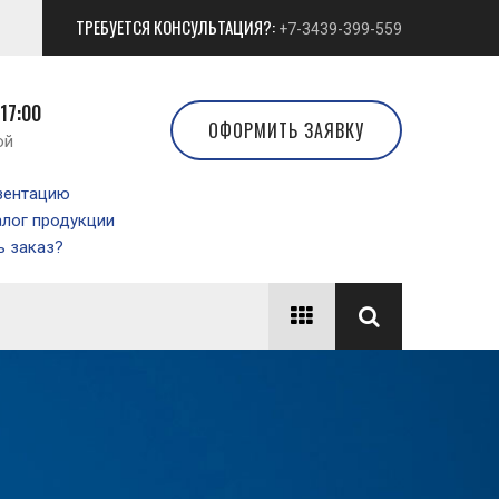
ТРЕБУЕТСЯ КОНСУЛЬТАЦИЯ?:
+7-3439-399-559
 17:00
ОФОРМИТЬ ЗАЯВКУ
ой
зентацию
алог продукции
 заказ?