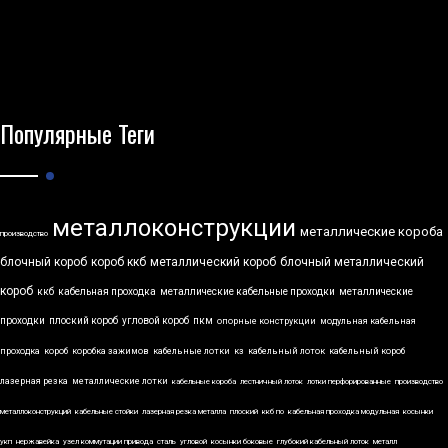
Популярные Теги
металлоконструкции
металлические короба
производство
блочный короб
короб ккб
металлический короб
блочный металлический
короб
ккб
кабельная проходка
металлические кабельные проходки
металлические
проходки
плоский короб
угловой короб
пкм
опорные конструкции
модульная кабельная
проходка
короб
коробка зажимов
кабельные лотки
кз
кабельный лоток
кабельный короб
лазерная резка
металлические лотки
кабельные короба
лестничный лоток
лотки перфорированные
производство
металлоконструкций
кабельные стойки
лазерная резка металла
плоский
ккб по
кабельная проходка модульная
косынки
укп
нержавейка
узел коммутации привода
сталь
угловой
косынки боковые
глубокий кабельный лоток
металл