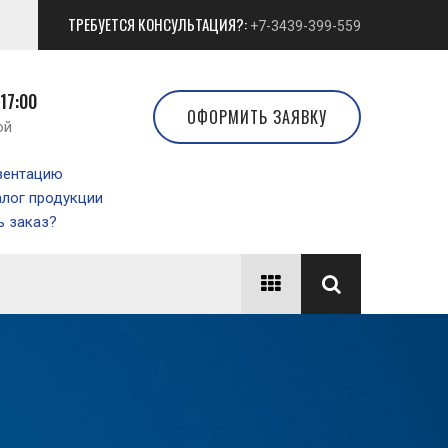
ТРЕБУЕТСЯ КОНСУЛЬТАЦИЯ?:
+7-3439-399-559
 17:00
ОФОРМИТЬ ЗАЯВКУ
ой
зентацию
алог продукции
 заказ?